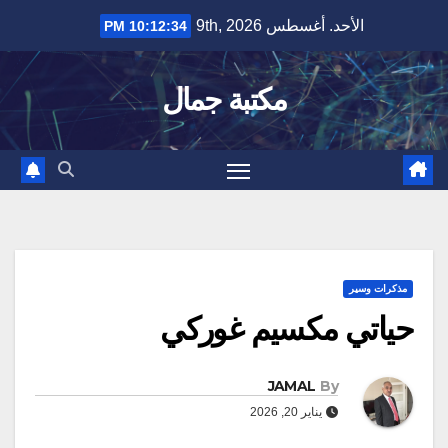
Ski
الأحد. أغسطس 9th, 2026
10:12:34 PM
t
conten
مكتبة جمال
مذكرات وسير
حياتي مكسيم غوركي
JAMAL
By
يناير 20, 2026