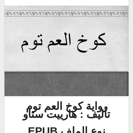
رواية كوخ العم توم
تأليف : هارييت ستاو
نوع الملف EPUB